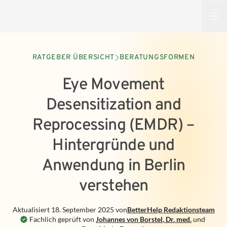
Open
RATGEBER ÜBERSICHT
BERATUNGSFORMEN
Eye Movement
Desensitization and
Reprocessing (EMDR) –
Hintergründe und
Anwendung in Berlin
verstehen
Aktualisiert
18. September 2025
von
BetterHelp
Redaktionsteam
Fachlich geprüft von
Johannes von Borstel
,
Dr. med.
und